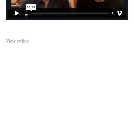
View online
©2021 MICHAEL DWECK STUDIO